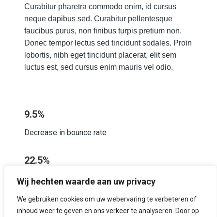
Curabitur pharetra commodo enim, id cursus
neque dapibus sed. Curabitur pellentesque
faucibus purus, non finibus turpis pretium non.
Donec tempor lectus sed tincidunt sodales. Proin
lobortis, nibh eget tincidunt placerat, elit sem
luctus est, sed cursus enim mauris vel odio.
9.5%
Decrease in bounce rate
22.5%
Increase in average session duration
Wij hechten waarde aan uw privacy
We gebruiken cookies om uw webervaring te verbeteren of
130%
inhoud weer te geven en ons verkeer te analyseren. Door op