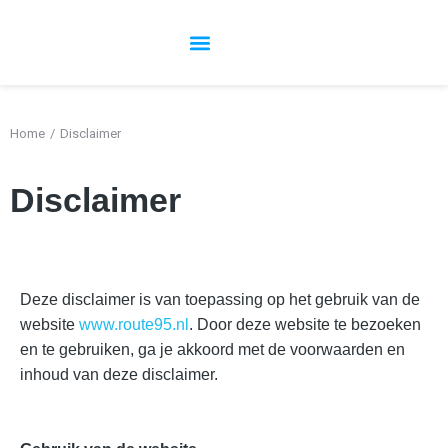
Overzicht cursussen en trainingen
Over Route 95​
Cursus aanvragen
Home
Disclaimer
Je bent hier:
Disclaimer
Deze disclaimer is van toepassing op het gebruik van de
website
www.route95.nl
. Door deze website te bezoeken
en te gebruiken, ga je akkoord met de voorwaarden en
inhoud van deze disclaimer.