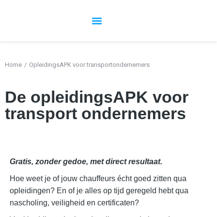
Overzicht cursussen en trainingen
Over Route 95​
Cursus aanvragen
Home
OpleidingsAPK voor transportondernemers
Je bent hier:
De opleidingsAPK voor
transport ondernemers
Gratis, zonder gedoe, met direct resultaat.
Hoe weet je of jouw chauffeurs écht goed zitten qua
opleidingen? En of je alles op tijd geregeld hebt qua
nascholing, veiligheid en certificaten?